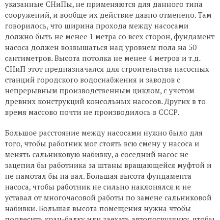
указанные СНиПы, не применяются для данного типа
сооружений, и вообще их действие давно отменено. Там
говорилось, что ширина прохода между насосами
должно быть не менее 1 метра со всех сторон, фундамент
насоса должен возвышаться над уровнем пола на 50
сантиметров. Высота потолка не менее 4 метров и т.д.
СНиП этот предназначался для строительства насосных
станций городского водоснабжения и заводов с
непрерывным производственным циклом, с учетом
древних конструкций консольных насосов. Других в то
время массово почти не производилось в СССР.
Большое расстояние между насосами нужно было для
того, чтобы работник мог стоять всю смену у насоса и
менять сальниковую набивку, а соседний насос не
зацепил бы работника за штаны вращающейся муфтой и
не намотал бы на вал. Большая высота фундамента
насоса, чтобы работник не сильно наклонялся и не
уставал от многочасовой работы по замене сальниковой
набивки. Большая высота помещения нужна чтобы
подвесить кран-балку или заехать автопогрузчику, чтобы